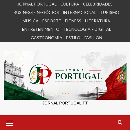
Skip
JORNAL PORTUGAL
CULTURA
CELEBRIDADES
to
BUSINESS E NEGÓCIOS
INTERNACIONAL
TURISMO
content
MÚSICA
ESPORTE – FITNESS
LITERATURA
ENTRETENIMENTO
TECNOLOGIA – DIGITAL
GASTRONOMIA
ESTILO – FASHION
JORNAL PORTUGAL.PT
Primary
Menu